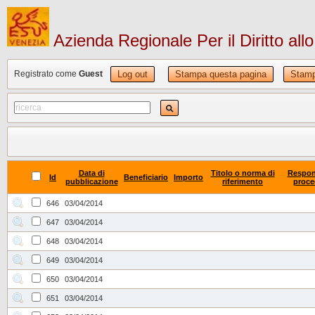
Azienda Regionale Per il Diritto all
Registrato come
Guest
Log out
Stampa questa pagina
Stamp
Data di
Titolo o norma di
Respon
Id
Beneficiario
Importo
pubblicazione
riferimento
proce
646
03/04/2014
647
03/04/2014
648
03/04/2014
649
03/04/2014
650
03/04/2014
651
03/04/2014