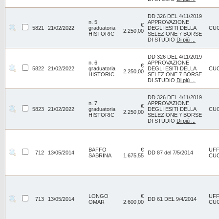
DD 326 DEL 4/11/2019
n. 5
APPROVAZIONE
€
5821
21/02/2022
graduatoria
DEGLI ESITI DELLA
CU
2.250,00
HISTORIC
SELEZIONE 7 BORSE
DI STUDIO
Di più ...
DD 326 DEL 4/11/2019
n. 6
APPROVAZIONE
€
5822
21/02/2022
graduatoria
DEGLI ESITI DELLA
CU
2.250,00
HISTORIC
SELEZIONE 7 BORSE
DI STUDIO
Di più ...
DD 326 DEL 4/11/2019
n. 7
APPROVAZIONE
€
5823
21/02/2022
graduatoria
DEGLI ESITI DELLA
CU
2.250,00
HISTORIC
SELEZIONE 7 BORSE
DI STUDIO
Di più ...
BAFFO
€
UFF
712
13/05/2014
DD 87 del 7/5/2014
SABRINA
1.675,55
CU
LONGO
€
UFF
713
13/05/2014
DD 61 DEL 9/4/2014
OMAR
2.600,00
CU