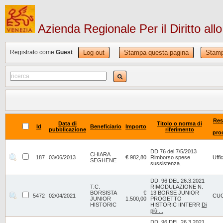
Azienda Regionale Per il Diritto all
Registrato come
Guest
Log out
Stampa questa pagina
Stamp
Res
Data di
Titolo o norma di
Id
Beneficiario
Importo
pubblicazione
riferimento
pro
DD 76 del 7/5/2013
CHIARA
187
03/06/2013
€ 982,80
Rimborso spese
Uff
SEGHENE
sussistenza.
DD. 96 DEL 26.3.2021
T.C.
RIMODULAZIONE N.
BORSISTA
€
13 BORSE JUNIOR
5472
02/04/2021
CU
JUNIOR
1.500,00
PROGETTO
HISTORIC
HISTORIC IINTERR
Di
più ...
DD. 96 DEL 26.3.2021