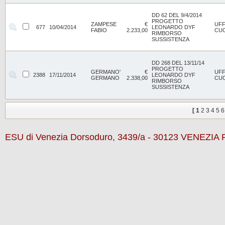
DD 62 DEL 9/4/2014
PROGETTO
ZAMPESE
€
UFF
677
10/04/2014
LEONARDO DYF
FABIO
2.233,00
CU
RIMBORSO
SUSSISTENZA
DD 268 DEL 13/11/14
PROGETTO
GERMANO'
€
UFF
2388
17/11/2014
LEONARDO DYF
GERMANO
2.338,00
CU
RIMBORSO
SUSSISTENZA
[
1
2
3
4
5
6
ESU di Venezia Dorsoduro, 3439/a - 30123 VENEZIA P.